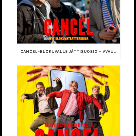
CANCEL-ELOKUVALLE JÄTTISUOSIO – AVAUSPÄIVÄNÄ JO 15 492 KATSOJAA!