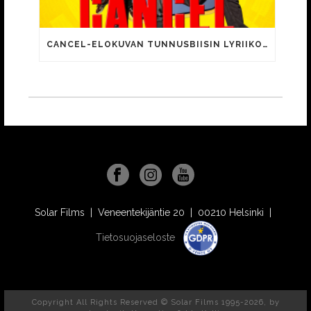
CANCEL-ELOKUVAN TUNNUSBIISIN LYRIIKOISSA TUTTUJA MEEMIHOKEMIA YOUTUBE-VIDEOILTA!
Solar Films | Veneentekijäntie 20 | 00210 Helsinki |
Tietosuojaseloste
Copyright All Rights Reserved © Solar Films 1995-2026, by