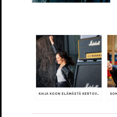
KAIJA KOON ELÄMÄSTÄ KERTOVAN KAUNIS RIETAS ONNELLINEN -ELOKUVAN TRAILER JULKI