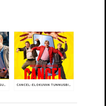
CANCEL-ELOKUVALLE JÄTTISUOSIO – AVAUSPÄIVÄNÄ JO 15 492 KATSOJAA!
CANCEL-ELOKUVAN TUNNUSBIISIN LYRIIKOISSA TUTTUJA MEEMIHOKEMIA YOUTUBE-VIDEOILTA!