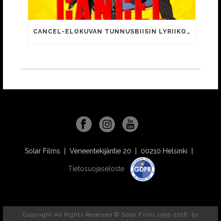
CANCEL-ELOKUVAN TUNNUSBIISIN LYRIIKOISSA TUTTUJA MEEMIHOKEMIA YOUTUBE-VIDEOILTA!
Solar Films | Veneentekijäntie 20 | 00210 Helsinki |
Tietosuojaseloste
Copyright All Rights Reserved © Solar Films 1995-2026, by