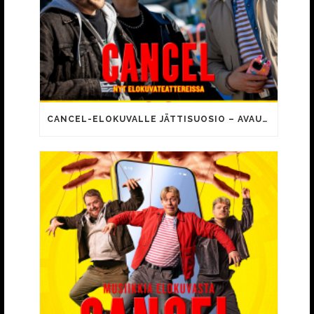
CANCEL-ELOKUVALLE JÄTTISUOSIO – AVAUSPÄIVÄNÄ JO 15 492 KATSOJAA!