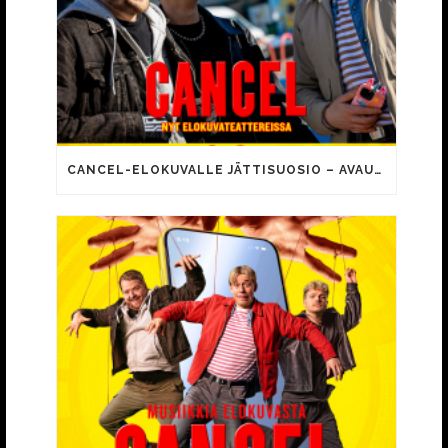
CANCEL-ELOKUVALLE JÄTTISUOSIO – AVAUSPÄIVÄNÄ JO 15 492 KATSOJAA!