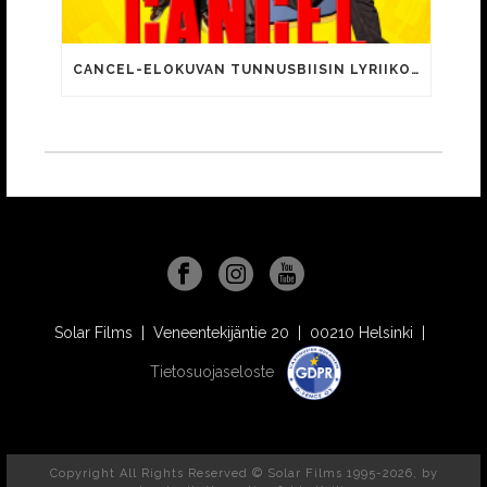
CANCEL-ELOKUVAN TUNNUSBIISIN LYRIIKOISSA TUTTUJA MEEMIHOKEMIA YOUTUBE-VIDEOILTA!
Solar Films | Veneentekijäntie 20 | 00210 Helsinki |
Tietosuojaseloste
Copyright All Rights Reserved © Solar Films 1995-2026, by