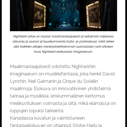
Nightwish-yhtye on myynyt maailmanlaajuisesti yli seitsemän miljoonaa
albumia ja saanut yli kuusikymmentä kulta- ja platinalevyä, mikä tekee
siitä kaikkien aikojen menestyksekkäimmän suomalaisen rock-yhtyeen.
Kuva Nightwish-elokuvasta Imaginaerum.
Maailmanlaajuisesti odotettu Nightwishin
Imaginaerum on musiikkifantasia, joka henkii David
Lynchin, Neil Gaimanin ja Cirque du Soleilin
maailmoja. Elokuva on innovatiivinen yhdistelmä
tarinaa ja musiikkia, eriskummallinen kertomus
mielikuvituksen voimasta ja siitä, mikä elämässä on
loppujen lopuksi tärkeintä.
Kanadassa kuvatun ja valmistuneen
fantasiaelokuvan on ohjannut Stobe Harju ja