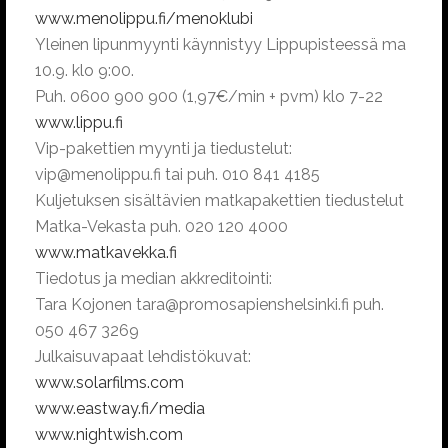
www.menolippu.fi/menoklubi
Yleinen lipunmyynti käynnistyy Lippupisteessä ma
10.9. klo 9:00.
Puh. 0600 900 900 (1,97€/min + pvm) klo 7-22
www.lippu.fi
Vip-pakettien myynti ja tiedustelut:
vip@menolippu.fi
tai puh. 010 841 4185
Kuljetuksen sisältävien matkapakettien tiedustelut
Matka-Vekasta puh. 020 120 4000
www.matkavekka.fi
Tiedotus ja median akkreditointi:
Tara Kojonen
tara@promosapienshelsinki.fi
puh.
050 467 3269
Julkaisuvapaat lehdistökuvat:
www.solarfilms.com
www.eastway.fi/media
www.nightwish.com