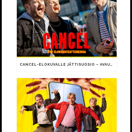
CANCEL-ELOKUVALLE JÄTTISUOSIO – AVAUSPÄIVÄNÄ JO 15 492 KATSOJAA!