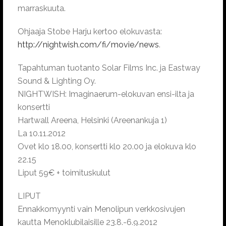
marraskuuta.
Ohjaaja Stobe Harju kertoo elokuvasta:
http://nightwish.com/fi/movie/news
.
Tapahtuman tuotanto Solar Films Inc. ja Eastway
Sound & Lighting Oy.
NIGHTWISH: Imaginaerum-elokuvan ensi-ilta ja
konsertti
Hartwall Areena, Helsinki (Areenankuja 1)
La 10.11.2012
Ovet klo 18.00, konsertti klo 20.00 ja elokuva klo
22.15
Liput 59€ + toimituskulut
LIPUT
Ennakkomyynti vain Menolipun verkkosivujen
kautta Menoklubilaisille 23.8.-6.9.2012