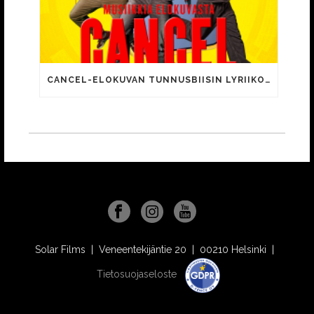
CANCEL-ELOKUVAN TUNNUSBIISIN LYRIIKOISSA TUTTUJA MEEMIHOKEMIA YOUTUBE-VIDEOILTA!
Solar Films | Veneentekijäntie 20 | 00210 Helsinki |
Tietosuojaseloste