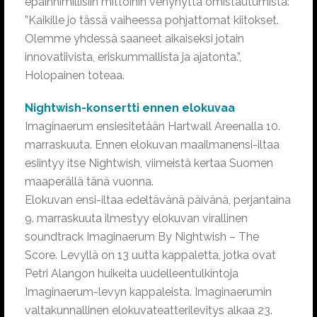
epäinhimillisiin mittoihin venynyttä omistautumista:
”Kaikille jo tässä vaiheessa pohjattomat kiitokset.
Olemme yhdessä saaneet aikaiseksi jotain
innovatiivista, eriskummallista ja ajatonta.”,
Holopainen toteaa.
Nightwish-konsertti ennen elokuvaa
Imaginaerum ensiesitetään Hartwall Areenalla 10.
marraskuuta. Ennen elokuvan maailmanensi-iltaa
esiintyy itse Nightwish, viimeistä kertaa Suomen
maaperällä tänä vuonna.
Elokuvan ensi-iltaa edeltävänä päivänä, perjantaina
9. marraskuuta ilmestyy elokuvan virallinen
soundtrack Imaginaerum By Nightwish – The
Score. Levyllä on 13 uutta kappaletta, jotka ovat
Petri Alangon huikeita uudelleentulkintoja
Imaginaerum-levyn kappaleista. Imaginaerumin
valtakunnallinen elokuvateatterilevitys alkaa 23.