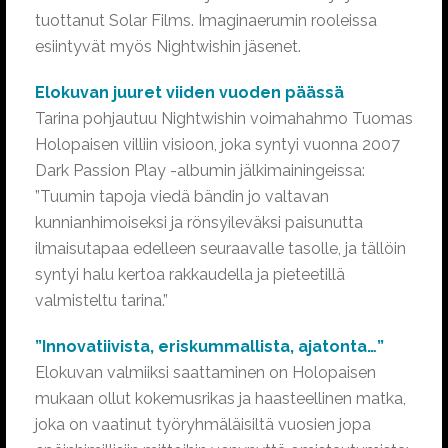
tuottanut Solar Films. Imaginaerumin rooleissa
esiintyvät myös Nightwishin jäsenet.
Elokuvan juuret viiden vuoden päässä
Tarina pohjautuu Nightwishin voimahahmo Tuomas
Holopaisen villiin visioon, joka syntyi vuonna 2007
Dark Passion Play -albumin jälkimainingeissa:
”Tuumin tapoja viedä bändin jo valtavan
kunnianhimoiseksi ja rönsyileväksi paisunutta
ilmaisutapaa edelleen seuraavalle tasolle, ja tällöin
syntyi halu kertoa rakkaudella ja pieteetillä
valmisteltu tarina.”
”Innovatiivista, eriskummallista, ajatonta…”
Elokuvan valmiiksi saattaminen on Holopaisen
mukaan ollut kokemusrikas ja haasteellinen matka,
joka on vaatinut työryhmäläisiltä vuosien jopa