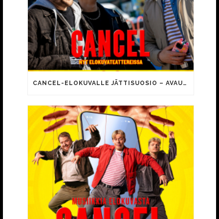
CANCEL-ELOKUVALLE JÄTTISUOSIO – AVAUSPÄIVÄNÄ JO 15 492 KATSOJAA!