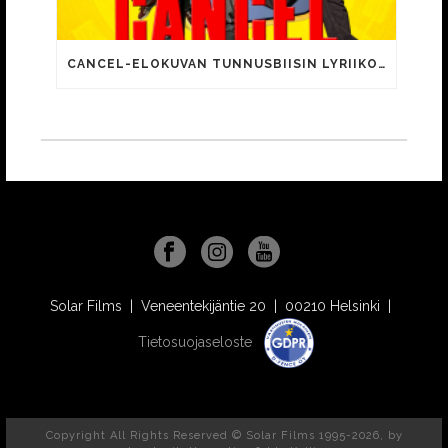
CANCEL-ELOKUVAN TUNNUSBIISIN LYRIIKOISSA TUTTUJA MEEMIHOKEMIA YOUTUBE-VIDEOILTA!
Solar Films | Veneentekijäntie 20 | 00210 Helsinki |
Tietosuojaseloste
Copyright All Rights Reserved © Solar Films 1995-2026, by