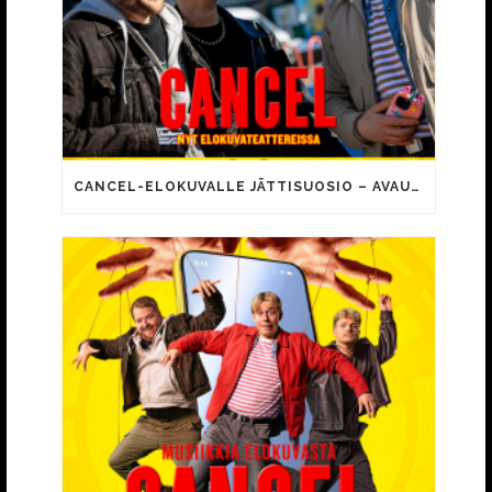
CANCEL-ELOKUVALLE JÄTTISUOSIO – AVAUSPÄIVÄNÄ JO 15 492 KATSOJAA!