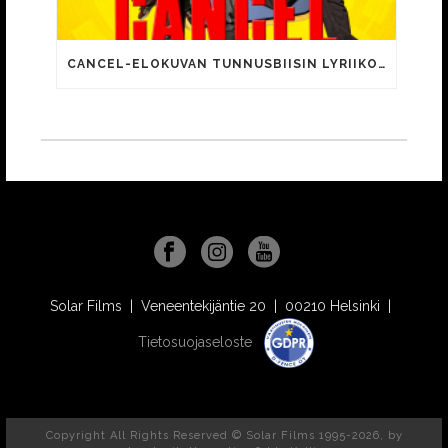
CANCEL-ELOKUVAN TUNNUSBIISIN LYRIIKOISSA TUTTUJA MEEMIHOKEMIA YOUTUBE-VIDEOILTA!
Solar Films | Veneentekijäntie 20 | 00210 Helsinki |
Tietosuojaseloste
Copyright All Rights Reserved © Solar Films 1995-2026, by