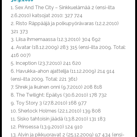
1. Sex And The City – Sinkkuelämää 2 (ensi-ilta
2.6.2010) katsojat 2010: 327 724
2. Risto Räppääjä ja polkupyörävaras (12.2.2010)
321 373
3. Liisa ihmemaassa (12.3.2010) 304 692
4. Avatar (18.12.2009) 283 315 (ensi-ilta 2009. Total:
416 007)
5. Inception (23.7.2010) 241 620
6. Havukka-ahon ajattelija (11.12.2009) 214 914
(ensi-ilta 2009. Total: 221 361)
7. Shrek ja ikuinen onni (9.7.2010) 208 818
8. The Twilight: Epäilys (30.6.2010) 178 732
9. Toy Story 3 (27.8.2010) 168 977
10. Sherlock Holmes (22.1.2010) 139 808
11. Sisko tahtoisin jäädä (13.8.2010) 131 183
12. Prinsessa (13.9.2010) 124 910
13. Alvin ja pikkuoravat 2 (25.12.2009) 97 434 (ensi-