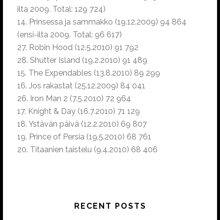
ilta 2009. Total: 129 724)
14. Prinsessa ja sammakko (19.12.2009) 94 864
(ensi-ilta 2009. Total: 96 617)
27. Robin Hood (12.5.2010) 91 792
28. Shutter Island (19.2.2010) 91 489
15. The Expendables (13.8.2010) 89 299
16. Jos rakastat (25.12.2009) 84 041
26. Iron Man 2 (7.5.2010) 72 964
17. Knight & Day (16.7.2010) 71 129
18. Ystävän päivä (12.2.2010) 69 807
19. Prince of Persia (19.5.2010) 68 761
20. Titaanien taistelu (9.4.2010) 68 406
RECENT POSTS