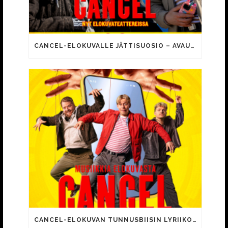
CANCEL-ELOKUVALLE JÄTTISUOSIO – AVAUSPÄIVÄNÄ JO 15 492 KATSOJAA!
CANCEL-ELOKUVAN TUNNUSBIISIN LYRIIKOISSA TUTTUJA MEEMIHOKEMIA YOUTUBE-VIDEOILTA!