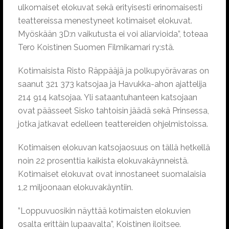
ulkomaiset elokuvat sekä erityisesti erinomaisesti
teattereissa menestyneet kotimaiset elokuvat.
Myöskään 3D:n vaikutusta ei voi aliarvioida”, toteaa
Tero Koistinen Suomen Filmikamari ry:stä.
Kotimaisista Risto Räppääjä ja polkupyörävaras on
saanut 321 373 katsojaa ja Havukka-ahon ajattelija
214 914 katsojaa. Yli sataantuhanteen katsojaan
ovat päässeet Sisko tahtoisin jäädä sekä Prinsessa,
jotka jatkavat edelleen teattereiden ohjelmistoissa.
Kotimaisen elokuvan katsojaosuus on tällä hetkellä
noin 22 prosenttia kaikista elokuvakäynneistä.
Kotimaiset elokuvat ovat innostaneet suomalaisia
1,2 miljoonaan elokuvakäyntiin.
”Loppuvuosikin näyttää kotimaisten elokuvien
osalta erittäin lupaavalta”, Koistinen iloitsee.