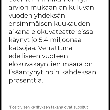
arvion mukaan on kuluvan
vuoden yhdeksän
ensimmäisen kuukauden
aikana elokuvateattereissa
käynyt jo 5,4 miljoonaa
katsojaa. Verrattuna
edelliseen vuoteen
elokuvakäyntien määrä on
lisääntynyt noin kahdeksan
prosenttia.
”Positiivisen kehityksen takana ovat suositut