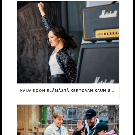
KAIJA KOON ELÄMÄSTÄ KERTOVAN KAUNIS RIETAS ONNELLINEN -ELOKUVAN TRAILER JULKI