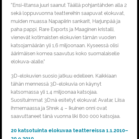
”Ensi-iltansa juuri saanut Täällä pohjantähden alla 2
sekä loppuvuonna teattereihin saapuvat elokuvat,
muiden muassa Napapiirin sankarit, Harjunpää ja
paha pappi, Rare Exports ja Maaginen kristalli,
vienevät kotimaisten elokuvien tämän vuoden
katsojamäärän yli 1,6 miljoonaan. Kyseessä olisi
äärimäisen komea saavutus koko suomalaiselle
elokuva-alalle.”
3D-elokuvien suosio jatkuu edelleen. Kaikkiaan
tähän mennessä 3D-elokuvia on käynyt
katsomassa yli 1,4 miljoonaa katsojaa.
Suosituimmat 3D:nä esitetyt elokuvat Avatar, Liisa
ihmemaassa ja Shrek 4 – Ikuinen onni ovat
saavuttaneet tänä vuonna liki 800 000 katsojaa.
20 katsotuinta elokuvaa teattereissa 1.1.2010–
30.9.2010