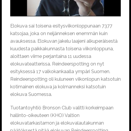
Elokuva sai toisena esitysviikonloppunaan 7377
katsojaa, joka on neljänneksen enemmän kuin
avauksessa. Elokuvan jakelu laajeni alkuperäisestä
kuudesta paikkakunnasta toisena viikonloppuna,
aloittaen viime perjantaina 11 uudessa
elokuvateatterissa. Reindeerspotting on nyt
esityksessä 17 valkokankaalla ympäri Suomen.
Reindeerspotting oli kuluneen viikonlopun katsotuin
kotimainen elokuva ja kolmanneksi katsotuin
elokuva Suomessa.
Tuotantoyhtiö Bronson Club valitti korkeimpaan
hallinto-oikeuteen (KHO) Valtion
elokuvatarkastamon ja elokuvalautakunnan
päätöksestä pitää elokuvan Reindeerspotting