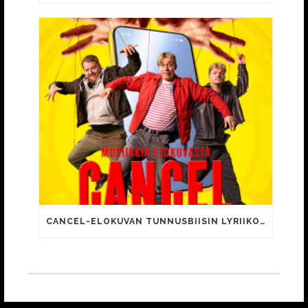
CANCEL-ELOKUVAN TUNNUSBIISIN LYRIIKOISSA TUTTUJA MEEMIHOKEMIA YOUTUBE-VIDEOILTA!