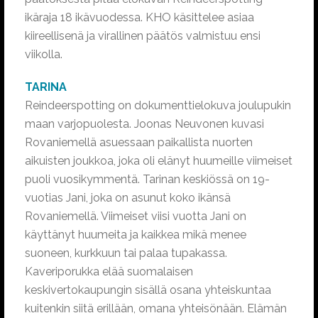
ikäraja 18 ikävuodessa. KHO käsittelee asiaa
kiireellisenä ja virallinen päätös valmistuu ensi
viikolla.
TARINA
Reindeerspotting on dokumenttielokuva joulupukin
maan varjopuolesta. Joonas Neuvonen kuvasi
Rovaniemellä asuessaan paikallista nuorten
aikuisten joukkoa, joka oli elänyt huumeille viimeiset
puoli vuosikymmentä. Tarinan keskiössä on 19-
vuotias Jani, joka on asunut koko ikänsä
Rovaniemellä. Viimeiset viisi vuotta Jani on
käyttänyt huumeita ja kaikkea mikä menee
suoneen, kurkkuun tai palaa tupakassa.
Kaveriporukka elää suomalaisen
keskivertokaupungin sisällä osana yhteiskuntaa
kuitenkin siitä erillään, omana yhteisönään. Elämän