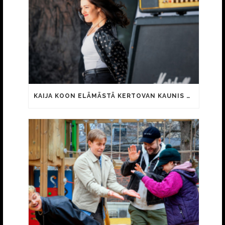
KAIJA KOON ELÄMÄSTÄ KERTOVAN KAUNIS RIETAS ONNELLINEN -ELOKUVAN TRAILER JULKI