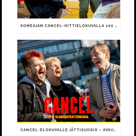
SOMEAJAN CANCEL-HITTIELOKUVALLA 100 000 KATSOJAA!
CANCEL-ELOKUVALLE JÄTTISUOSIO – AVAUSPÄIVÄNÄ JO 15 492 KATSOJAA!