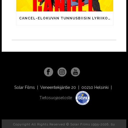
CANCEL-ELOKUVAN TUNNUSBIISIN LYRIIKOISSA TUTTUJA MEEMIHOKEMIA YOUTUBE-VIDEOILTA!
Solar Films | Veneentekijäntie 20 | 00210 Helsinki |
Tietosuojaseloste
Copyright All Rights Reserved © Solar Films 1995-2026, by