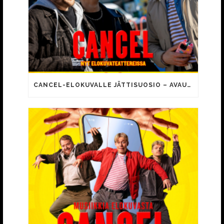
CANCEL-ELOKUVALLE JÄTTISUOSIO – AVAUSPÄIVÄNÄ JO 15 492 KATSOJAA!