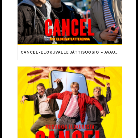
CANCEL-ELOKUVALLE JÄTTISUOSIO – AVAUSPÄIVÄNÄ JO 15 492 KATSOJAA!