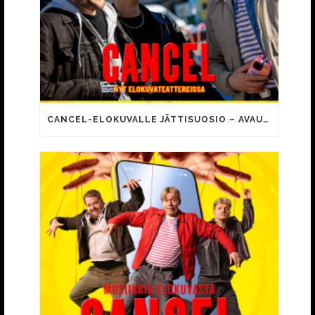
CANCEL-ELOKUVALLE JÄTTISUOSIO – AVAUSPÄIVÄNÄ JO 15 492 KATSOJAA!