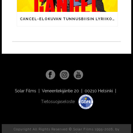
CANCEL-ELOKUVAN TUNNUSBIISIN LYRIIKOISSA TUTTUJA MEEMIHOKEMIA YOUTUBE-VIDEOILTA!
Solar Films | Veneentekijäntie 20 | 00210 Helsinki |
Tietosuojaseloste
Copyright All Rights Reserved © Solar Films 1995-2026, by