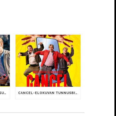
CANCEL-ELOKUVALLE JÄTTISUOSIO – AVAUSPÄIVÄNÄ JO 15 492 KATSOJAA!
CANCEL-ELOKUVAN TUNNUSBIISIN LYRIIKOISSA TUTTUJA MEEMIHOKEMIA YOUTUBE-VIDEOILTA!