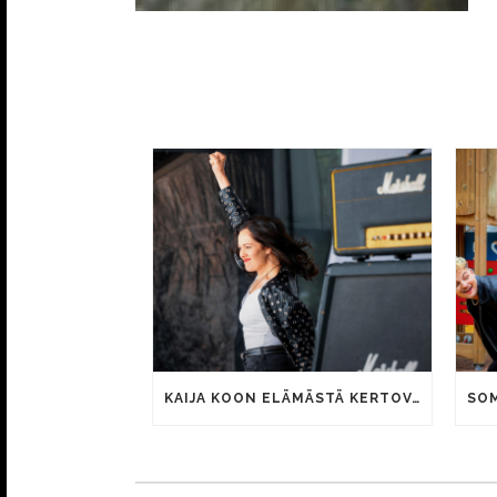
KAIJA KOON ELÄMÄSTÄ KERTOVAN KAUNIS RIETAS ONNELLINEN -ELOKUVAN TRAILER JULKI