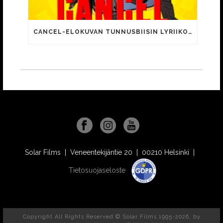
CANCEL-ELOKUVAN TUNNUSBIISIN LYRIIKOISSA TUTTUJA MEEMIHOKEMIA YOUTUBE-VIDEOILTA!
Solar Films | Veneentekijäntie 20 | 00210 Helsinki |
Tietosuojaseloste
Copyright All Rights Reserved © Solar Films 1995-2026, by