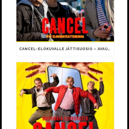
CANCEL-ELOKUVALLE JÄTTISUOSIO – AVAUSPÄIVÄNÄ JO 15 492 KATSOJAA!