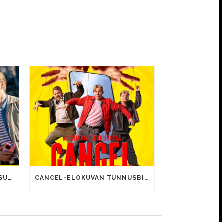
CANCEL-ELOKUVALLE JÄTTISUOSIO – AVAUSPÄIVÄNÄ JO 15 492 KATSOJAA!
CANCEL-ELOKUVAN TUNNUSBIISIN LYRIIKOISSA TUTTUJA MEEMIHOKEMIA YOUTUBE-VIDEOILTA!