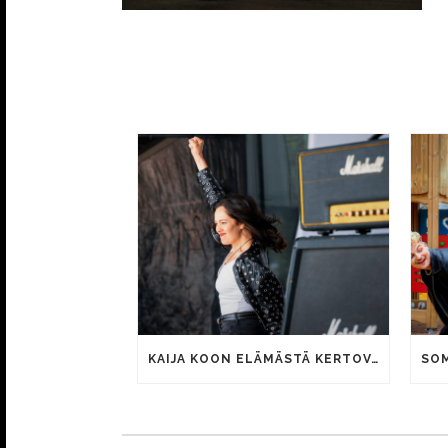
KAIJA KOON ELÄMÄSTÄ KERTOVAN KAUNIS RIETAS ONNELLINEN -ELOKUVAN TRAILER JULKI