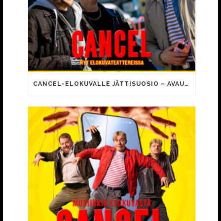
CANCEL-ELOKUVALLE JÄTTISUOSIO – AVAUSPÄIVÄNÄ JO 15 492 KATSOJAA!