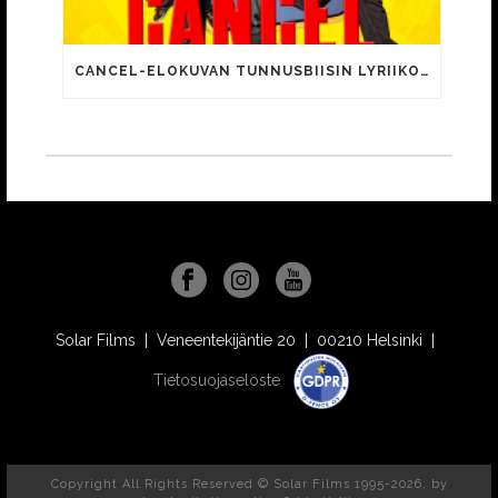
CANCEL-ELOKUVAN TUNNUSBIISIN LYRIIKOISSA TUTTUJA MEEMIHOKEMIA YOUTUBE-VIDEOILTA!
Solar Films | Veneentekijäntie 20 | 00210 Helsinki |
Tietosuojaseloste
Copyright All Rights Reserved © Solar Films 1995-2026, by