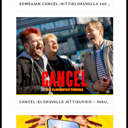
SOMEAJAN CANCEL-HITTIELOKUVALLA 100 000 KATSOJAA!
CANCEL-ELOKUVALLE JÄTTISUOSIO – AVAUSPÄIVÄNÄ JO 15 492 KATSOJAA!