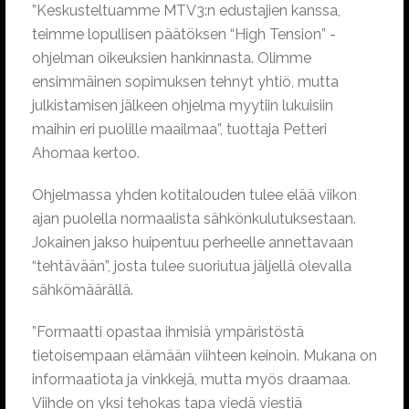
”Keskusteltuamme MTV3:n edustajien kanssa,
teimme lopullisen päätöksen “High Tension” -
ohjelman oikeuksien hankinnasta. Olimme
ensimmäinen sopimuksen tehnyt yhtiö, mutta
julkistamisen jälkeen ohjelma myytiin lukuisiin
maihin eri puolille maailmaa”, tuottaja Petteri
Ahomaa kertoo.
Ohjelmassa yhden kotitalouden tulee elää viikon
ajan puolella normaalista sähkönkulutuksestaan.
Jokainen jakso huipentuu perheelle annettavaan
“tehtävään”, josta tulee suoriutua jäljellä olevalla
sähkömäärällä.
”Formaatti opastaa ihmisiä ympäristöstä
tietoisempaan elämään viihteen keinoin. Mukana on
informaatiota ja vinkkejä, mutta myös draamaa.
Viihde on yksi tehokas tapa viedä viestiä