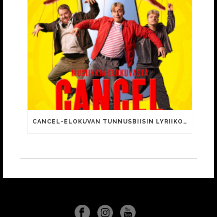
CANCEL-ELOKUVAN TUNNUSBIISIN LYRIIKOISSA TUTTUJA MEEMIHOKEMIA YOUTUBE-VIDEOILTA!