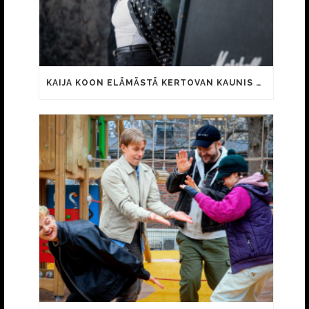
KAIJA KOON ELÄMÄSTÄ KERTOVAN KAUNIS RIETAS ONNELLINEN -ELOKUVAN TRAILER JULKI