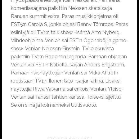
myös pääosanesittäjä Kari Heiskanen. Parhaana
komediasarjana palkittiin Nelosen sketsisarja
Ranuan kummit extra. Paras musiikkiohjelma oli
FST5:n Carola S, jonka ohjasi Benny Törnroos. Paras
esiintyjä oli TV1:n talk show -isäntä Arto Nyberg.
Viihdeohjelma-Venlan sai FST:n Ögonaböj ja game-
show-Venlan Nelosen Einstein. TV-elokuvista
palkittiin TV1:n Bodomin legenda. Parhaan ohjaajan
Venlan vei FST:n Isabella-sarjan Anders Engström.
Parhaan naisnäyttelijän Venlan sai Milka Ahlroth
roolistaan TV1:n Ilonen talo -sarjan äitinä. Lisäksi
näyttelijä Ritva Valkama sai erikois-Venlan. Yleisö-
Venlan sai Tanssii tähtien kanssa. Toiseksi sijoittui
Se on siinä ja kolmanneksi Uutisvuoto.