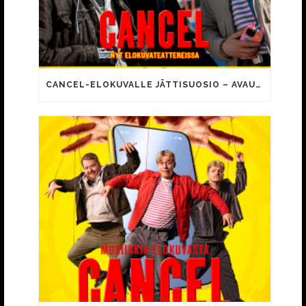
CANCEL-ELOKUVALLE JÄTTISUOSIO – AVAUSPÄIVÄNÄ JO 15 492 KATSOJAA!