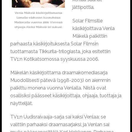
jättipottia.
Venla Mäkelä käsikirjoittamansa
Lomalla-elokuvan kuvauksissa
Solar Filmsille
Mallorcalla vuonna 2000. Vieressä
ohjaaja Aleksi Mäkelä (ei sukua).
käsikirjoittava Venla
Mäkelä palkittiin
parhaasta käsikirjoituksesta Solar Filmsin
tuottamasta Tikkurila-trilogiasta, joka esitettiin
TV1:n Kotikatsomossa syyskuussa 2006.
Mäkelän käsikirjoittama draamakomediasarja
Muodollisesti pätevä (1998-2003) on aiemmin
palkittu monena vuonna Venlalla. Niistä ovat
osallisiksi päässeet käsikirjoittaja, ohjaaja, tuottaja ja
näyttelijät.
TV1:n Uudisraivaaja-sarja sai kaksi Venlaa: se
valittiin parhaaksi draamasarjaksi, ja Venlan sai