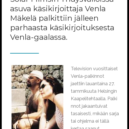
asuva käsikirjoittaja Venla
Mäkelä palkittiin jälleen
parhaasta käsikirjoituksesta
Venla-gaalassa.
Television vuosittaiset
Venla-palkinnot
jaettiin lauantaina 27.
tammikuuta Helsingin
Kaapelitehtaalla. Palki
nnot jakaantuivat
tasaisesti, mikään sarja
tai ohjelma ei tällä
kertaa saanut