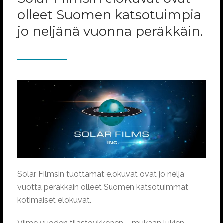
olleet Suomen katsotuimpia
jo neljänä vuonna peräkkäin.
Solar Filmsin tuottamat elokuvat ovat jo neljä
vuotta peräkkäin olleet Suomen katsotuimmat
kotimaiset elokuvat.
Viime vuoden tilastoykkönen – mukaan lukien