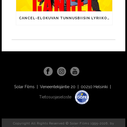
CANCEL-ELOKUVAN TUNNUSBIISIN LYRIIKOISSA TUTTUJA MEEMIHOKEMIA YOUTUBE-VIDEOILTA!
Solar Films | Veneentekijäntie 20 | 00210 Helsinki |
Tietosuojaseloste
Copyright All Rights Reserved © Solar Films 1995-2026, by