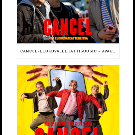
CANCEL-ELOKUVALLE JÄTTISUOSIO – AVAUSPÄIVÄNÄ JO 15 492 KATSOJAA!