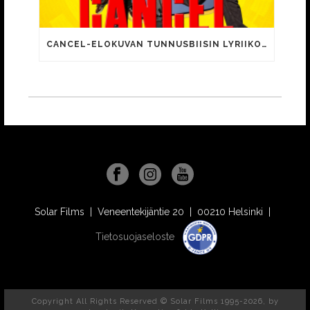
CANCEL-ELOKUVAN TUNNUSBIISIN LYRIIKOISSA TUTTUJA MEEMIHOKEMIA YOUTUBE-VIDEOILTA!
Solar Films | Veneentekijäntie 20 | 00210 Helsinki |
Tietosuojaseloste
Copyright All Rights Reserved © Solar Films 1995-2026, by