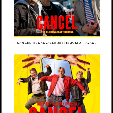
CANCEL-ELOKUVALLE JÄTTISUOSIO – AVAUSPÄIVÄNÄ JO 15 492 KATSOJAA!